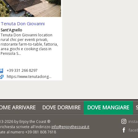
Tenuta Don Giovanni
Sant'Agnello
Tenuta Don Giovanni location
rural chic per eventi privati,
ristorante farm-to-table, fattoria,
area giochi e cooking class in
Penisola S...
+39 331 266 8297
https://www.tenutadong...
OME ARRIVARE
DOVE DORMIRE
DOVE MANGIARE
inst
3-2026 by Enjoy the Coast ®
ichiesta scrivete all'indirizzo
info@enjoythecoast.it
face
nate al numero
+39 081 808 7618