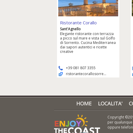
Ristorante Corallo
Sant'Agnello
Elegante ristorante con terrazza
a picco sul mare e vista sul Golfo
di Sorrento. Cucina Mediterranea
dai sapori autentici e ricette
creative
+39 081 807 3355
ristorantecorallosorre...
HOME
LOCALITA'
C
Copyright ©201
per qualunque r
oppure telefo