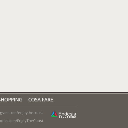
SHOPPING
COSA FARE
agram.com/enjoythecoast
book.com/EnjoyTheCoast