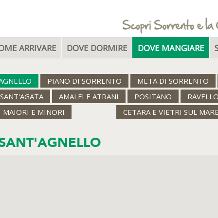
OME ARRIVARE
DOVE DORMIRE
DOVE MANGIARE
'AGNELLO
PIANO DI SORRENTO
META DI SORRENTO
SANT'AGATA
AMALFI E ATRANI
POSITANO
RAVELL
MAIORI E MINORI
CETARA E VIETRI SUL MAR
SANT'AGNELLO